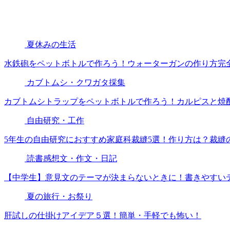
夏休みの生活
水鉄砲をペットボトルで作ろう！ウォーターガンの作り方完
カブトムシ・クワガタ採集
カブトムシトラップをペットボトルで作ろう！カルピスと焼
自由研究・工作
5年生の自由研究におすすめ家庭科裁縫5選！作り方は？裁縫
読書感想文・作文・日記
【中学生】意見文のテーマが決まらないときに！書きやすい
夏の旅行・お祭り
肝試しの仕掛けアイデア５選！簡単・手軽でも怖い！