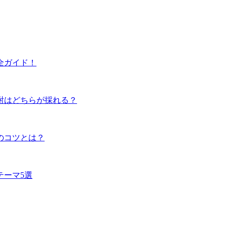
全ガイド！
酎はどちらが採れる？
のコツとは？
テーマ5選