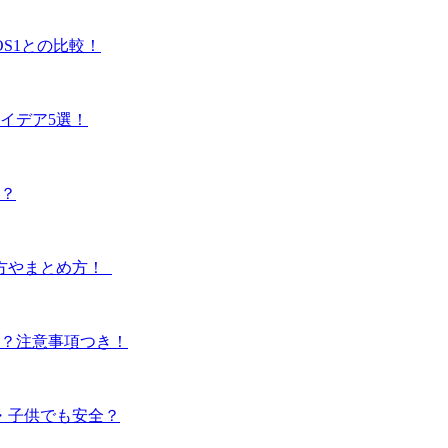
S1との比較！
イデア5選！
は？
方やまとめ方！
は？注意事項つき！
・子供でも安全？