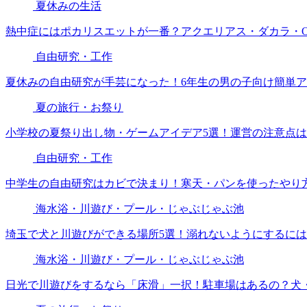
夏休みの生活
熱中症にはポカリスエットが一番？アクエリアス・ダカラ・O
自由研究・工作
夏休みの自由研究が手芸になった！6年生の男の子向け簡単ア
夏の旅行・お祭り
小学校の夏祭り出し物・ゲームアイデア5選！運営の注意点
自由研究・工作
中学生の自由研究はカビで決まり！寒天・パンを使ったやり
海水浴・川遊び・プール・じゃぶじゃぶ池
埼玉で犬と川遊びができる場所5選！溺れないようにするに
海水浴・川遊び・プール・じゃぶじゃぶ池
日光で川遊びをするなら「床滑」一択！駐車場はあるの？犬