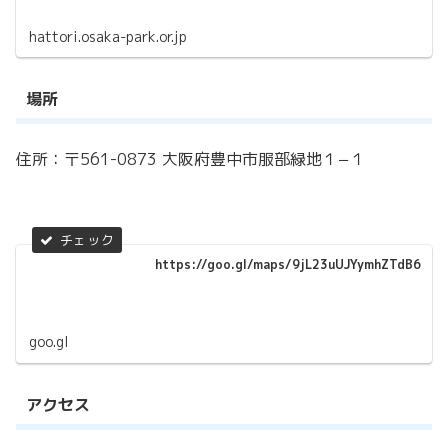
hattori.osaka-park.or.jp
場所
住所：〒561-0873 大阪府豊中市服部緑地１−１
https://goo.gl/maps/9jL23uUJYymhZTdB6
goo.gl
アクセス