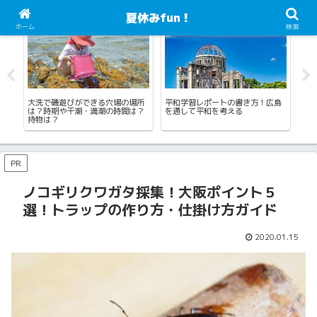
夏休みfun！
海水浴・川遊び・プール・じゃぶじゃぶ池
自由研究・工作
自
ホーム
検索
書
大洗で磯遊びができる穴場の場所
平和学習レポートの書き方！広島
び
と例
は？時期や干潮・満潮の時間は？
を通して平和を考える
学
持物は？
PR
ノコギリクワガタ採集！大阪ポイント５
選！トラップの作り方・仕掛け方ガイド
2020.01.15