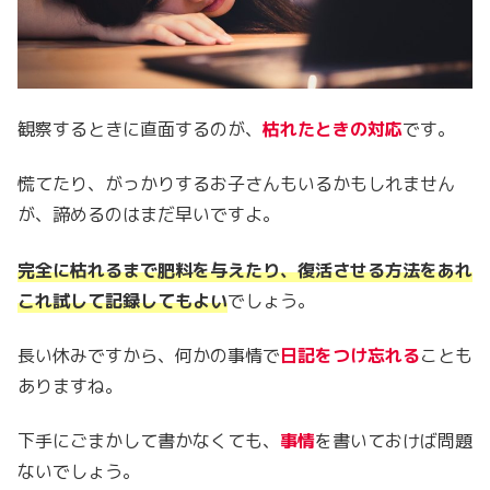
観察するときに直面するのが、
枯れたときの対応
です。
慌てたり、がっかりするお子さんもいるかもしれません
が、諦めるのはまだ早いですよ。
完全に枯れるまで肥料を与えたり、復活させる方法をあれ
これ試して記録してもよい
でしょう。
長い休みですから、何かの事情で
日記をつけ忘れる
ことも
ありますね。
下手にごまかして書かなくても、
事情
を書いておけば問題
ないでしょう。