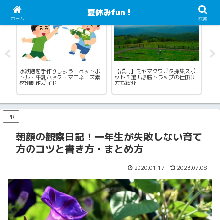
夏休みfun！
海水浴・川遊び・プール・じゃぶじゃぶ池
カブトムシ・クワガタ採集
読
ホーム
検索
マ5
水鉄砲を手作りしよう！ペットボ
【群馬】ミヤマクワガタ採集スポ
プ
トル・牛乳パック・マヨネーズ素
ット３選！必勝トラップの仕掛け
ウ
材別制作ガイド
方も紹介
く
PR
朝顔の観察日記！一年生が失敗しない育て
方のコツと書き方・まとめ方
2020.01.17
2023.07.08