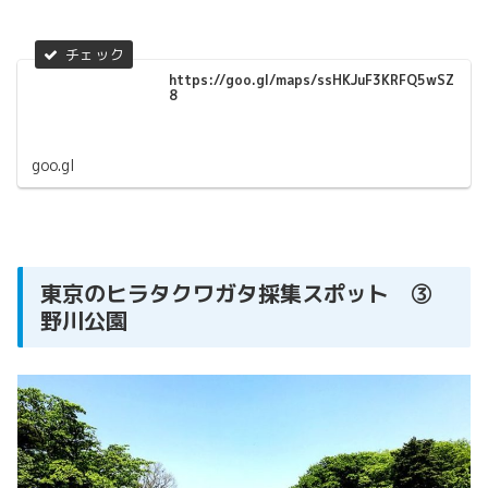
https://goo.gl/maps/ssHKJuF3KRFQ5wSZ
8
goo.gl
東京のヒラタクワガタ採集スポット ③
野川公園