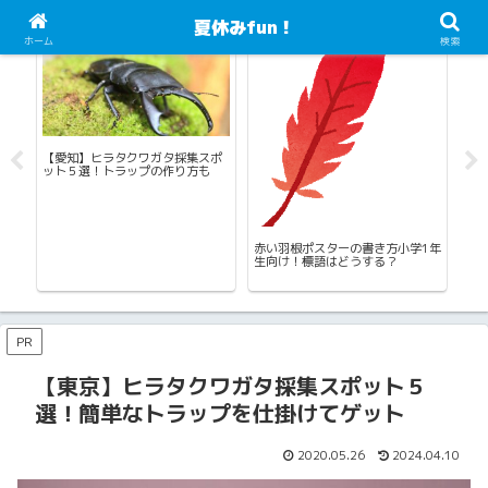
夏休みfun！
カブトムシ・クワガタ採集
自由研究・工作
自
ホーム
検索
5
【愛知】ヒラタクワガタ採集スポ
ホ
注
ット５選！トラップの作り方も
観
た
赤い羽根ポスターの書き方小学1年
生向け！標語はどうする？
PR
【東京】ヒラタクワガタ採集スポット５
選！簡単なトラップを仕掛けてゲット
2020.05.26
2024.04.10