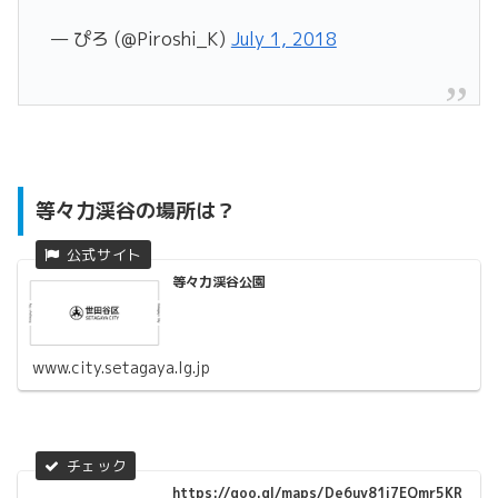
— ぴろ (@Piroshi_K)
July 1, 2018
等々力渓谷の場所は？
等々力渓谷公園
www.city.setagaya.lg.jp
https://goo.gl/maps/De6uy81i7EQmr5KR