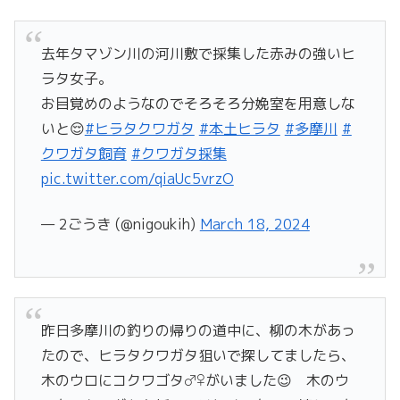
去年タマゾン川の河川敷で採集した赤みの強いヒ
ラタ女子。
お目覚めのようなのでそろそろ分娩室を用意しな
いと😌
#ヒラタクワガタ
#本土ヒラタ
#多摩川
#
クワガタ飼育
#クワガタ採集
pic.twitter.com/qiaUc5vrzO
— 2ごうき (@nigoukih)
March 18, 2024
昨日多摩川の釣りの帰りの道中に、柳の木があっ
たので、ヒラタクワガタ狙いで探してましたら、
木のウロにコクワゴタ♂♀がいました😉 木のウ