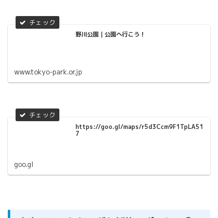
野川公園｜公園へ行こう！
www.tokyo-park.or.jp
https://goo.gl/maps/r5d3Ccm9F1TpLA51
7
goo.gl