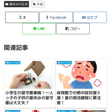
夏休みの生活
お盆
X
Facebook
はてブ
LINE
コピー
関連記事
夏休みの生活
夏休みの生活
小学生の留守番事情！一人
体育館での熱中症対策５
っ子の子供の夏休みの留守
選！夏の部活練習に要注
番は大丈夫？
意！
夏休みの生活
夏の旅行・お祭り