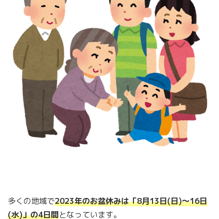
多くの地域で
2023
年のお盆休みは「
8
月
13
日
(日
)
～
16
日
(水
)
」の
4
日間
となっています。