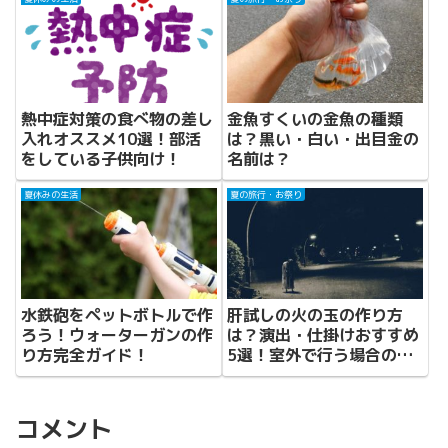
熱中症対策の食べ物の差し
金魚すくいの金魚の種類
入れオススメ10選！部活
は？黒い・白い・出目金の
をしている子供向け！
名前は？
夏休みの生活
夏の旅行・お祭り
水鉄砲をペットボトルで作
肝試しの火の玉の作り方
ろう！ウォーターガンの作
は？演出・仕掛けおすすめ
り方完全ガイド！
5選！室外で行う場合の注
意点！
コメント