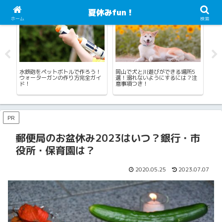
夏休みfun！
夏休みの生活
海水浴・川遊び・プール・じゃぶじゃぶ池
読
ホーム
検索
鍛
水鉄砲をペットボトルで作ろう！
岡山で犬と川遊びができる場所5
プ
ウォーターガンの作り方完全ガイ
選！溺れないようにするには？注
ウ
ド！
意事項つき！
く
PR
郵便局のお盆休み2023はいつ？銀行・市
役所・保育園は？
2020.05.25
2023.07.07