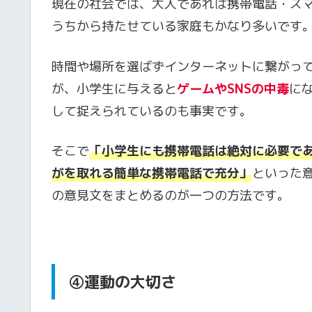
現在の社会では、大人であれば携帯電話・ス
うちから持たせている家庭もかなり多いです
時間や場所を選ばずインターネットに繋がっ
が、
小学生に与えると
ゲームやSNSの中毒
に
して捉えられているのも事実です。
そこで
「小学生にも携帯電話は絶対に必要で
がを取れる簡単な携帯電話で充分」
といった
の意見文をまとめるのが一つの方法です。
④
運動の大切さ