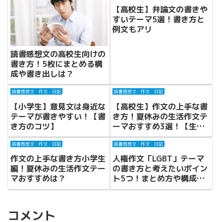
【高校生】弁論文の書きや
すいテーマ5選！書き方と
例文もアリ
読書感想文の高校生向けの
書き方！5枚にまとめる構
成や書き出しは？
読書感想文・作文・日記
読書感想文・作文・日記
【小学生】意見文は身近な
【高校生】作文の上手な書
テーマが書きやすい！【書
き方！夏休みの生活作文テ
き方のコツ】
ーマおすすめ3選！【生活
作文・自由作文】
読書感想文・作文・日記
読書感想文・作文・日記
作文の上手な書き方小学生
人権作文「LGBT」テーマ
編！夏休みの生活作文テー
の書き方と考えたいポイン
マおすすめは？
ト5つ！まとめ方や構成案
も！
コメント