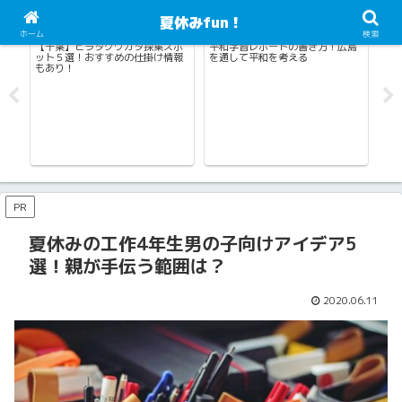
夏休みfun！
ホーム
検索
読書感想文・作文・日記
海水浴・川遊び・プール・じゃぶじゃぶ池
！広島
【中学生】弁論文の面白いテーマ5
水鉄砲を手作りしよう！ペットボ
選！書き方講座つき！
トル・牛乳パック・マヨネーズ素
材別制作ガイド
PR
夏休みの工作4年生男の子向けアイデア5
選！親が手伝う範囲は？
2020.06.11