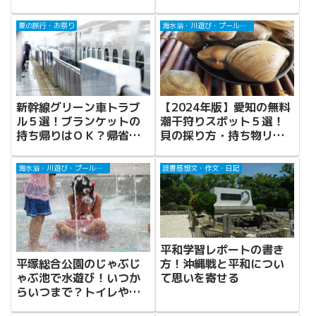
夏の旅行・お祭り
海水浴・川遊び・プール・じゃぶじゃぶ池
新幹線グリーン車トラブ
【2024年版】愛知の無料
ル５選！ブランケットの
潮干狩りスポット５選！
持ち帰りはＯＫ？帰省時
貝の採り方・持ち物リス
に注意したいことは？
トつき
海水浴・川遊び・プール・じゃぶじゃぶ池
読書感想文・作文・日記
平和学習レポートの書き
平塚総合公園のじゃぶじ
方！沖縄戦と平和につい
ゃぶ池で水遊び！いつか
て思いを寄せる
らいつまで？トイレや売
店は？