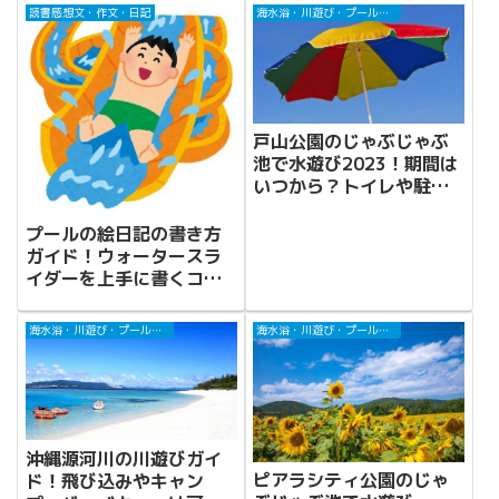
読書感想文・作文・日記
海水浴・川遊び・プール・じゃぶじゃぶ池
戸山公園のじゃぶじゃぶ
池で水遊び2023！期間は
いつから？トイレや駐車
場は？
プールの絵日記の書き方
ガイド！ウォータースラ
イダーを上手に書くコツ
は？
海水浴・川遊び・プール・じゃぶじゃぶ池
海水浴・川遊び・プール・じゃぶじゃぶ池
沖縄源河川の川遊びガイ
ピアラシティ公園のじゃ
ド！飛び込みやキャン