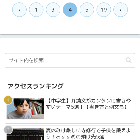
前
次
1
3
4
5
19
へ
へ
アクセスランキング
【中学生】弁論文がカンタンに書きや
すいテーマ5選！【書き方と例文も】
夏休みは厳しい寺修行で子供を鍛えよ
う！おすすめの預け先5選