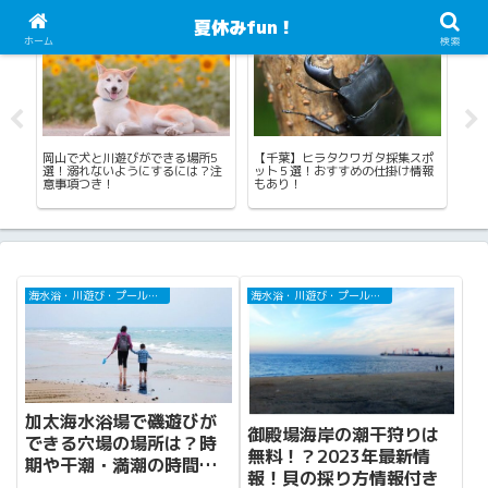
夏休みfun！
海水浴・川遊び・プール・じゃぶじゃぶ池
カブトムシ・クワガタ採集
読
ホーム
検索
ポ
岡山で犬と川遊びができる場所5
【千葉】ヒラタクワガタ採集スポ
プ
は
選！溺れないようにするには？注
ット５選！おすすめの仕掛け情報
ウ
意事項つき！
もあり！
く
海水浴・川遊び・プール・じゃぶじゃぶ池
海水浴・川遊び・プール・じゃぶじゃぶ池
加太海水浴場で磯遊びが
御殿場海岸の潮干狩りは
できる穴場の場所は？時
無料！？2023年最新情
期や干潮・満潮の時間
報！貝の採り方情報付き
は？持物は？