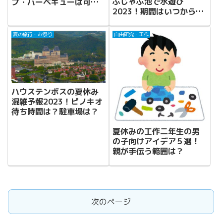
ぶじゃぶ池で水遊び
プ・バーベキューは可
2023！期間はいつから？
能？
トイレや駐車場は？
夏の旅行・お祭り
自由研究・工作
ハウステンボスの夏休み
混雑予報2023！ピノキオ
待ち時間は？駐車場は？
夏休みの工作二年生の男
の子向けアイデア５選！
親が手伝う範囲は？
次のページ